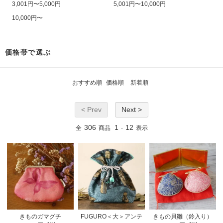
3,001円〜5,000円
5,001円〜10,000円
10,000円〜
価格帯で選ぶ
おすすめ順
価格順
新着順
< Prev
Next >
306
1
12
全
商品
-
表示
きものガマグチ
FUGURO＜大＞アンテ
きもの貝雛（鈴入り）