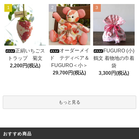
1
2
3
オーダーメイ
正絹いちごス
FUGURO (小)
ド テディベア＆
トラップ 菊文
鶴文 着物地の巾着
FUGURO＜小＞
2,200円(税込)
袋
29,700円(税込)
3,300円(税込)
もっと見る
おすすめ商品