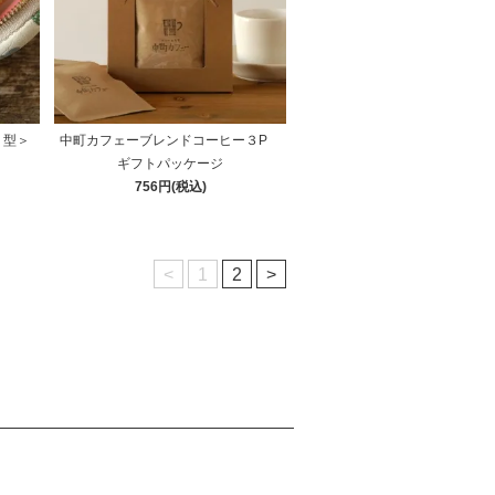
く型＞
中町カフェーブレンドコーヒー３P
ギフトパッケージ
756円(税込)
<
1
2
>