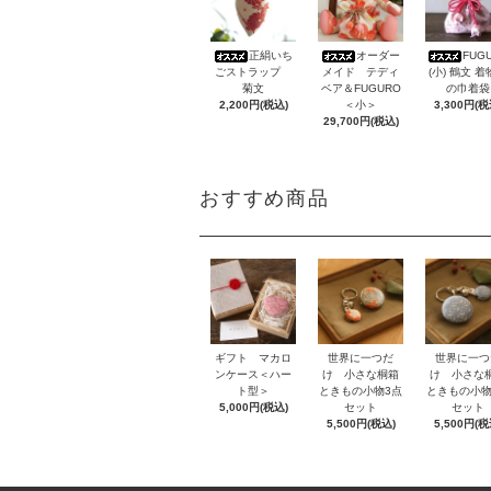
正絹いち
オーダー
FUG
ごストラップ
メイド テディ
(小) 鶴文 
菊文
ベア＆FUGURO
の巾着袋
2,200円(税込)
＜小＞
3,300円(税
29,700円(税込)
おすすめ商品
ギフト マカロ
世界に一つだ
世界に一つ
ンケース＜ハー
け 小さな桐箱
け 小さな
ト型＞
ときもの小物3点
ときもの小物
5,000円(税込)
セット
セット
5,500円(税込)
5,500円(税