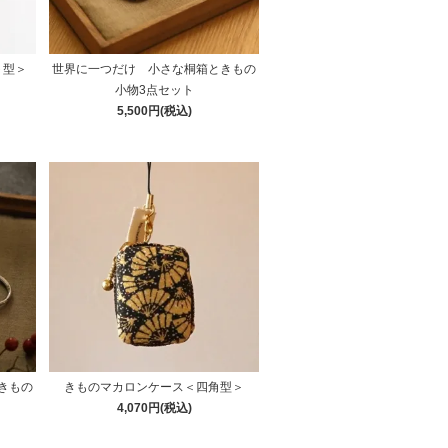
ト型＞
世界に一つだけ 小さな桐箱ときもの
小物3点セット
5,500円(税込)
きもの
きものマカロンケース＜四角型＞
4,070円(税込)