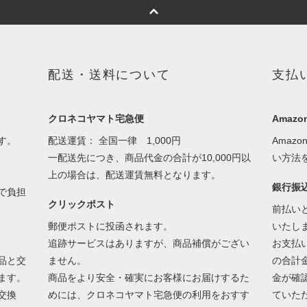
配送・送料について
支払
クロネコヤマト宅急便
Amazon
す。
配送運賃： 全国一律 1,000円
Amaz
一配送先につき、商品代金の合計が10,000円以
い方法
上の場合は、
配送運賃無料
となります。
銀行振
で負担
クリックポスト
前払い
郵便ポストに投函されます。
いたし
追跡サービスはありますが、商品補償がござい
お支払
品と交
ません。
の合計
ます。
商品をより安全・確実にお客様にお届けするた
金が確
交換
めには、クロネコヤマト宅急便の利用をおすす
ていた