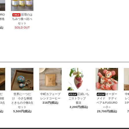
URO
亘理のは
着物地
ちみつ食べ比べ
セット
込)
SOLD OUT
だ
世界に一つだ
中町カフェーブ
正絹いち
オーダー
中
桐箱
け 小さな桐箱
レンドコーヒー
ごストラップ
メイド テディ
レ
3点
ときもの小物3点
216円(税込)
菊文
ベア＆FUGURO
３
セット
2,200円(税込)
＜小＞
込)
5,500円(税込)
29,700円(税込)