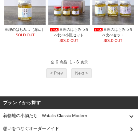
亘理のはちみつ（海辺）
亘理のはちみつ食
亘理のはちみつ食
SOLD OUT
べ比べ小瓶セット
べ比べセット
SOLD OUT
SOLD OUT
6
1
6
全
商品
-
表示
< Prev
Next >
ブランドから探す
着物地の小物たち Watalis Classic Modern
想いをつなぐオーダーメイド