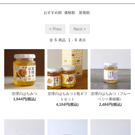
おすすめ順
価格順
新着順
< Prev
Next >
6
1
6
全
商品
-
表示
亘理のはちみつ
亘理のはちみつ２瓶ギフ
亘理のはちみつ（ブルー
1,944円(税込)
トセット
ベリー果樹園）
4,104円(税込)
2,484円(税込)