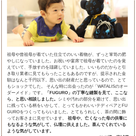
祖母や曾祖母が着ていた仕立てのいい着物が、ずっと箪笥の肥
やしになっていました。お祝いや宴席で祖母が着ていたのを覚
えていて、手放すのを躊躇していました。いいものだからと引
き取り業者に見てもらったこともあるのですが、提示された金
額はなんと千円以下。思い出の財産だと思っているので、とて
もショックでした。 そんな時に出会ったのが「WATALISのオー
ダーメイド」です。
「FUGURO」の丁寧な縫製を見て、ここな
ら、と思い相談しました。
シミや汚れの部分を避けて、思い出
に残っている柄をいかして、とってもかわいいテディベアとFU
GUROをつくってもらいました。とてもうれしく、茶の間に飾
ってお客さまに見せています。
祖母や、亡くなった母の供養に
もなるような気がして、仏壇に供えました。喜んでくれている
ような気がしています。