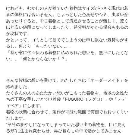
けれども、むかしの人が着ていた着物はサイズが小さく現代の若
者の体格には合いません。ちょっとした色あせやシミ、虫喰いが
あったりすると、中古着物として流通させることが難しく、驚く
ほど安い値段になってしまったり、処分料がかかる場合もあるの
が現状です。
かといって、ゴミとして捨ててしまうのは申し訳ない気持ちがす
るし、何より「もったいない…。」
「我が家に代々伝わる着物に込められた想いを、無下にしたくな
い。」「何とかならないか！？」
そんな皆様の想いを受けて、わたしたちは「オーダーメイド」を
始めました。
たくさんの人のあたたかい想いがこもった着物を、地域の女性た
ちの丁寧な手しごとで巾着袋「FUGURO（フグロ）」や「テデ
ィベア」にします。
着物の状態に合わせて、製作が可能な範囲で何個でもおつくりい
たします。
“箪笥の肥やしになってしまっていた思い出の着物を、目に見え
る形”に生まれ変わらせ、再び暮らしの中で活かしてみません