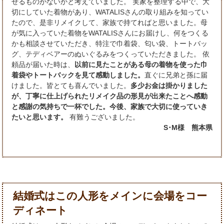
せるものがないかと考えていました。 実家を整理する中で、大
切にしていた着物があり、WATALISさんの取り組みを知ってい
たので、是非リメイクして、家族で持てればと思いました。母
が気に入っていた着物をWATALISさんにお届けし、何をつくる
かも相談させていただき、特注で巾着袋、匂い袋、トートバッ
グ、テディベアーのぬいぐるみをつくっていただきました。 依
頼品が届いた時は、
以前に見たことがある母の着物を使った巾
着袋やトートバックを見て感動しました。
直ぐに兄弟と孫に届
けました。皆とても喜んでいました。
多少お金は掛かりました
が、丁寧に仕上げられたリメイク品の形見が出来たことへ感動
と感謝の気持ちで一杯でした。今後、家族で大切に使っていき
たいと思います。
有難うございました。
S･M様 熊本県
結婚式はこの人形をメインに会場をコー
ディネート