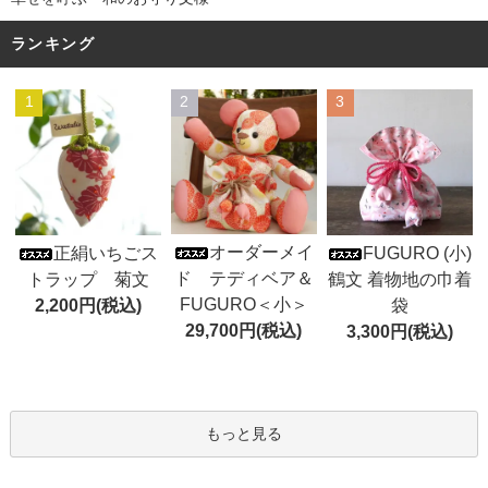
ランキング
1
2
3
オーダーメイ
正絹いちごス
FUGURO (小)
ド テディベア＆
トラップ 菊文
鶴文 着物地の巾着
FUGURO＜小＞
2,200円(税込)
袋
29,700円(税込)
3,300円(税込)
もっと見る