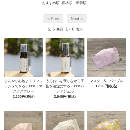
おすすめ順
価格順
新着順
< Prev
Next >
6
1
6
全
商品
-
表示
ひんやり心地よくリフレ
うるおいを守りながら手
マスク S パープル
ッシュできるアロマ・マ
指を清潔にするアロマハ
1,650円(税込)
スクスプレー
ンドジェル
2,200円(税込)
2,640円(税込)