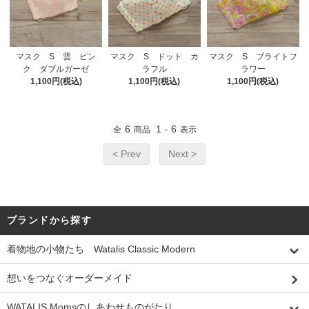
マスク S 雲 ピン
マスク S ドット カ
マスク S ブライトフ
ク ダブルガーゼ
ラフル
ラワー
1,100円(税込)
1,100円(税込)
1,100円(税込)
6
1
6
全
商品
-
表示
< Prev
Next >
ブランドから探す
着物地の小物たち Watalis Classic Modern
想いをつなぐオーダーメイド
WATALIS Momsのしあわせものがたり