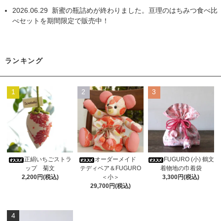
2026.06.29
新蜜の瓶詰めが終わりました。亘理のはちみつ食べ比
べセットを期間限定で販売中！
ランキング
1
2
3
正絹いちごストラ
オーダーメイド
FUGURO (小) 鶴文
ップ 菊文
テディベア＆FUGURO
着物地の巾着袋
2,200円(税込)
＜小＞
3,300円(税込)
29,700円(税込)
4