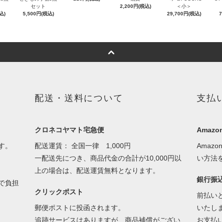
セット
2,200円(税込)
＜小＞
込)
5,500円(税込)
29,700円(税込)
配送・送料について
支払
クロネコヤマト宅急便
Amazon
す。
配送運賃： 全国一律 1,000円
Amaz
一配送先につき、商品代金の合計が10,000円以
い方法
上の場合は、
配送運賃無料
となります。
銀行振
で負担
クリックポスト
前払い
郵便ポストに投函されます。
いたし
追跡サービスはありますが、商品補償がござい
お支払