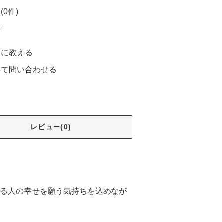
0件)
稿
達に教える
いて問い合わせる
る
レビュー(0)
る人の幸せを願う気持ちを込めなが