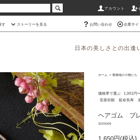
アカウント
探す
ストーリーを見る
お問い合わせ
企業サイ
日本の美しさとの出逢
ホーム
>
着物地の小物たち Watal
価格帯で選ぶ
1,001円
安産祈願
延命長寿
ヘアゴム プ
3020009
1,650円(税込)