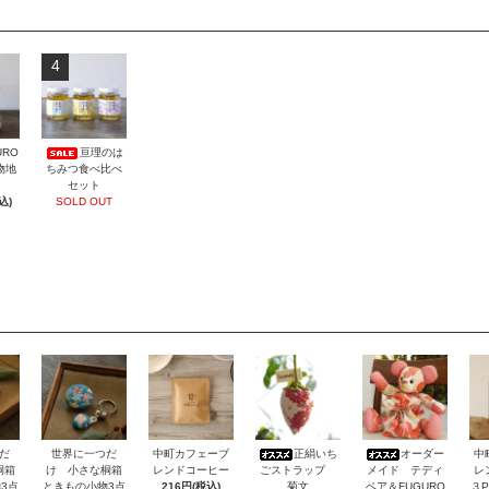
4
URO
亘理のは
着物地
ちみつ食べ比べ
セット
込)
SOLD OUT
だ
世界に一つだ
中町カフェーブ
正絹いち
オーダー
中
桐箱
け 小さな桐箱
レンドコーヒー
ごストラップ
メイド テディ
レ
3点
ときもの小物3点
216円(税込)
菊文
ベア＆FUGURO
３