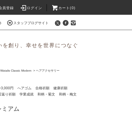
会員登録
ログイン
カート(0)
ト
スタッフブログサイト
いを創り、幸せを世界につなぐ
is Classic Modern
>
ヘアアクセサリー
〜3,000円
へアゴム
合格祈願
健康祈願
若返り祈願
学業成就
和柄・菊文
和柄・梅文
レミアム