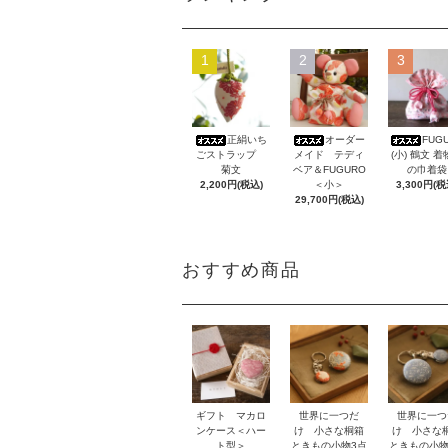
1
2
3
正絹いち
オーダー
FUG
ごストラップ
メイド テディ
(小) 鶴文 
菊文
ベア＆FUGURO
の巾着袋
2,200円(税込)
＜小＞
3,300円(税
29,700円(税込)
おすすめ商品
ギフト マカロ
世界に一つだ
世界に一つ
ンケース＜ハー
け 小さな桐箱
け 小さな
ト型＞
ときもの小物3点
ときもの小物