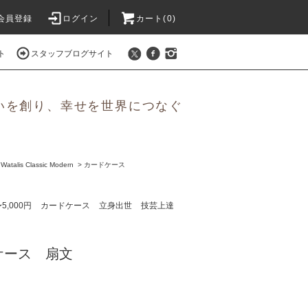
会員登録
ログイン
カート(0)
ト
スタッフブログサイト
いを創り、幸せを世界につなぐ
is Classic Modern
>
カードケース
〜5,000円
カードケース
立身出世
技芸上達
ケース 扇文