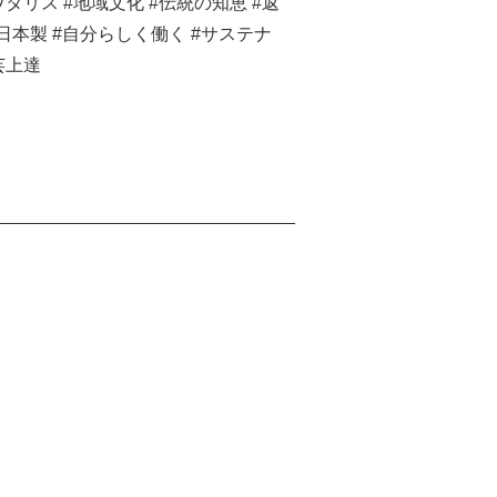
#ワタリス #地域文化 #伝統の知恵 #返
#日本製 #自分らしく働く #サステナ
芸上達