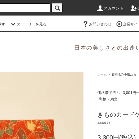
アカウント
探す
ストーリーを見る
お問い合わせ
企業サイ
日本の美しさとの出逢
ホーム
>
着物地の小物たち Watal
価格帯で選ぶ
3,001円
和柄・扇文
きものカード
3240136
3,300円(税込)