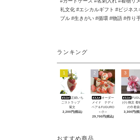
#カードケース #名刺入れ #着物リメイ
礼文化 #エシカルギフト #ビジネス
ブル #生きがい #循環 #物語 #作
ランキング
1
2
3
正絹いち
オーダー
FUG
ごストラップ
メイド テディ
(小) 鶴文 
菊文
ベア＆FUGURO
の巾着袋
2,200円(税込)
＜小＞
3,300円(税
29,700円(税込)
おすすめ商品