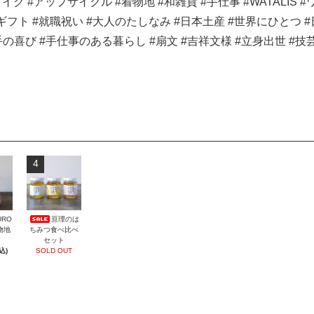
ク #アップサイクル #着物地 #和雑貨 #手仕事 #WATALIS 
ギフト #就職祝い #大人のたしなみ #日本土産 #世界にひとつ 
り手の喜び #手仕事のある暮らし #扇文 #吉祥文様 #立身出世 #技
4
URO
亘理のは
着物地
ちみつ食べ比べ
セット
込)
SOLD OUT