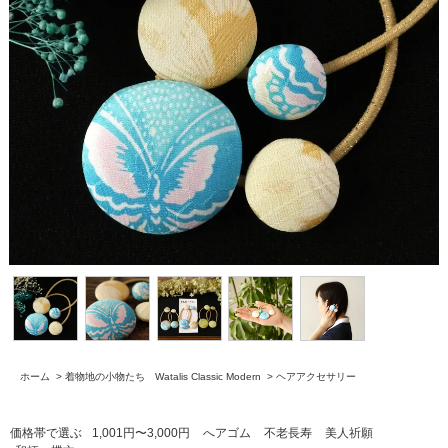
ホーム
>
着物地の小物たち Watalis Classic Modern
>
ヘアアクセサリー
価格帯で選ぶ
1,001円〜3,000円
へアゴム
不老長寿
美人祈願